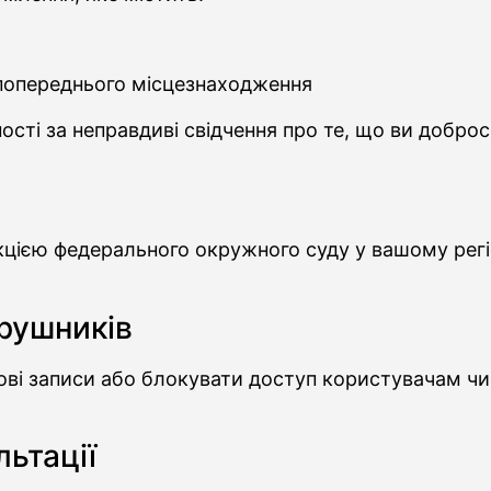
о попереднього місцезнаходження
ості за неправдиві свідчення про те, що ви добро
кцією федерального окружного суду у вашому рег
орушників
ві записи або блокувати доступ користувачам чи 
льтації