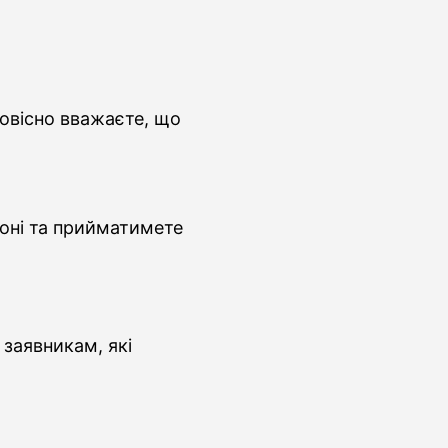
совісно вважаєте, що
іоні та прийматимете
заявникам, які