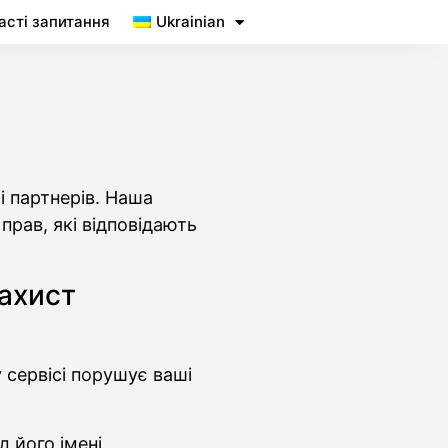
асті запитання
Ukrainian
і партнерів. Наша
прав, які відповідають
захист
 сервісі порушує ваші
 його імені