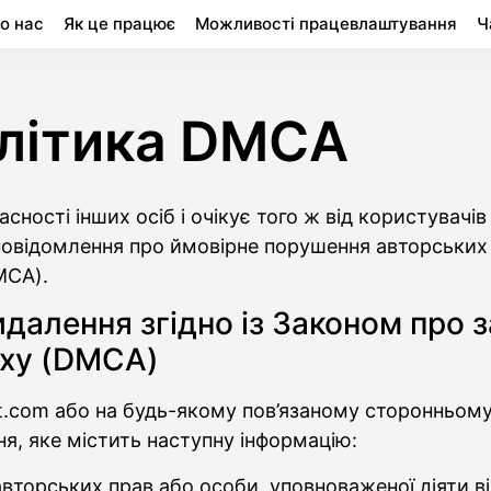
о нас
Як це працює
Можливості працевлаштування
Ч
літика DMCA
ності інших осіб і очікує того ж від користувачів 
 повідомлення про ймовірне порушення авторських 
MCA).
далення згідно із Законом про 
оху (DMCA)
t.com або на будь-якому пов’язаному сторонньому
я, яке містить наступну інформацію:
вторських прав або особи, уповноваженої діяти від