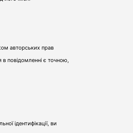
ком авторських прав
я в повідомленні є точною,
ної ідентифікації, ви