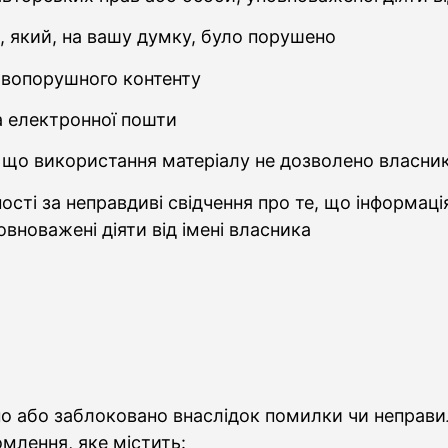
 який, на вашу думку, було порушено
авопорушного контенту
а електронної пошти
, що використання матеріалу не дозволено власни
ості за неправдиві свідчення про те, що інформаці
вноважені діяти від імені власника
 або заблоковано внаслідок помилки чи неправиль
млення, яке містить: