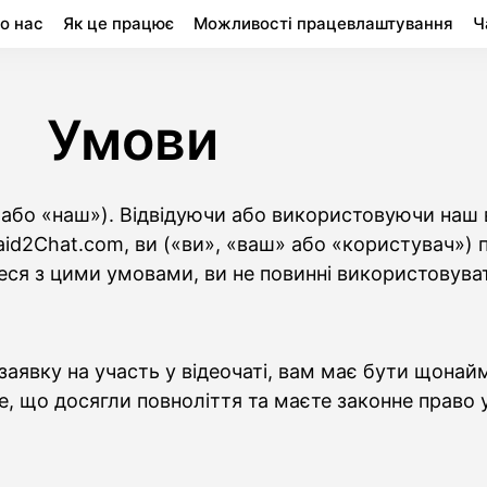
о нас
Як це працює
Можливості працевлаштування
Ч
Умови
 або «наш»). Відвідуючи або використовуючи наш в
Paid2Chat.com, ви («ви», «ваш» або «користувач»)
ся з цими умовами, ви не повинні використовуват
явку на участь у відеочаті, вам має бути щонайм
, що досягли повноліття та маєте законне право 