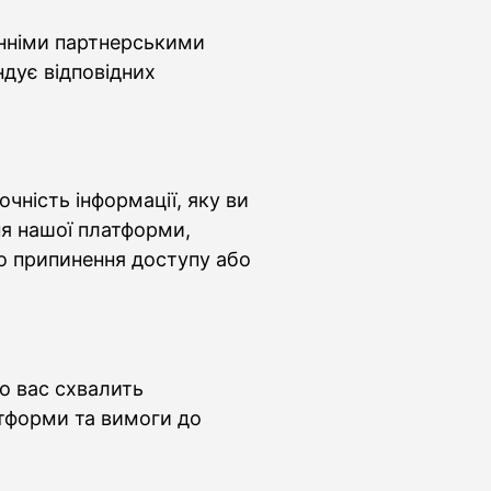
онніми партнерськими
дує відповідних
чність інформації, яку ви
ня нашої платформи,
о припинення доступу або
о вас схвалить
атформи та вимоги до