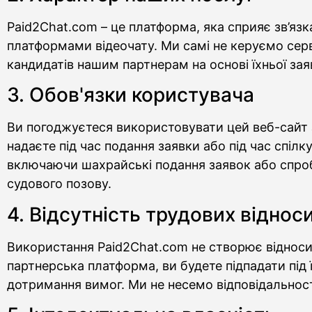
Paid2Chat.com – це платформа, яка сприяє зв’я
платформами відеочату. Ми самі не керуємо серв
кандидатів нашим партнерам на основі їхньої зая
3. Обов'язки користувача
Ви погоджуєтеся використовувати цей веб-сайт за
надаєте під час подання заявки або під час спіл
включаючи шахрайські подання заявок або спроб
судового позову.
4. Відсутність трудових віднос
Використання Paid2Chat.com не створює відноси
партнерська платформа, ви будете підпадати під
дотримання вимог. Ми не несемо відповідальності