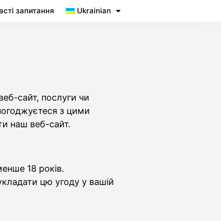
асті запитання
Ukrainian
еб-сайт, послуги чи
 погоджуєтеся з цими
и наш веб-сайт.
енше 18 років.
укладати цю угоду у вашій