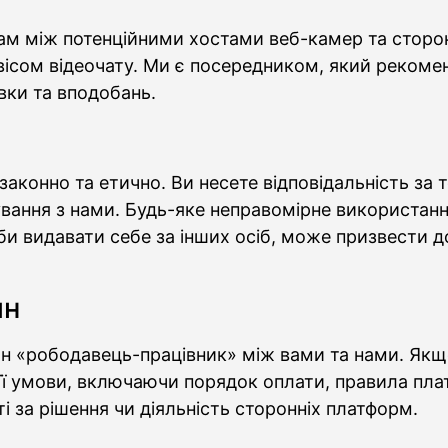
зкам між потенційними хостами веб-камер та стор
ісом відеочату. Ми є посередником, який рекомен
вки та вподобань.
конно та етично. Ви несете відповідальність за то
кування з нами. Будь-яке неправомірне використан
и видавати себе за інших осіб, може призвести д
ин
н «рободавець-працівник» між вами та нами. Якщ
 її умови, включаючи порядок оплати, правила пл
 за рішення чи діяльність сторонніх платформ.